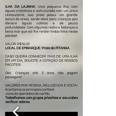
ILHA DA LAJINHA:
Uma pequena ilha, com
águas cristalinas e estruturada com um único
restaurante, sua praia possui um grande
banco de areia, sendo ideal para crianças pois
oferece águas calmas e de pouca
profundidade. Com algumas redes e balanços a
beira mar que vai lhe render lindas fotos nesse
paraíso!
VALOR R$50,00
LOCAL DE EMBARQUE: Praia da PITANGA.
CASO QUEIRA CONHECER MAIS DE UMA ILHA
EM UM DIA, SOLICITE A COTAÇÃO DE NOSSOS
PACOTES!
Obs: Crianças até 5 anos não pagam
passagem!
VALORES POR PESSOA, INCLUSO IDA E VOLTA!
Aceitamos os principais cartões!
Juros da operadora do cartão.
Trabalhamos com grupos privativos e excursões
verificar valores.