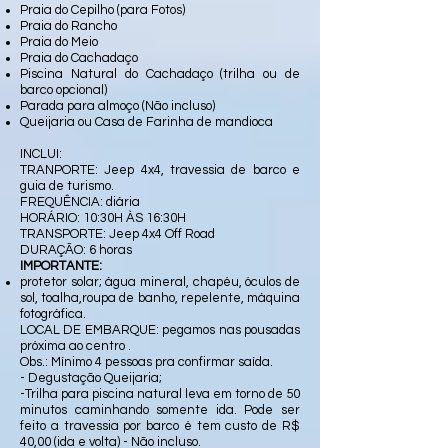
Praia do Cepilho (para Fotos)
Praia do Rancho
Praia do Meio
Praia do Cachadaço
Piscina Natural do Cachadaço (trilha ou de
barco opcional)
Parada para almoço (Não incluso)
Queijaria ou Casa de Farinha de mandioca
INCLUI:
TRANPORTE: Jeep 4x4, travessia de barco e
guia de turismo.
FREQUÊNCIA: diária
HORÁRIO: 10:30H ÀS 16:30H
TRANSPORTE: Jeep 4x4 Off Road
DURAÇÃO: 6 horas
IMPORTANTE:
protetor solar; água mineral, chapéu, óculos de
sol, toalha,roupa de banho, repelente, máquina
fotográfica.
LOCAL DE EMBARQUE: pegamos nas pousadas
próxima ao centro .
Obs.: Mínimo 4 pessoas pra confirmar saída.
- Degustação Queijaria;
-Trilha para piscina natural leva em torno de 50
minutos caminhando somente ida. Pode ser
feito a travessia por barco é tem custo de R$
40,00 (ida e volta) - Não incluso.