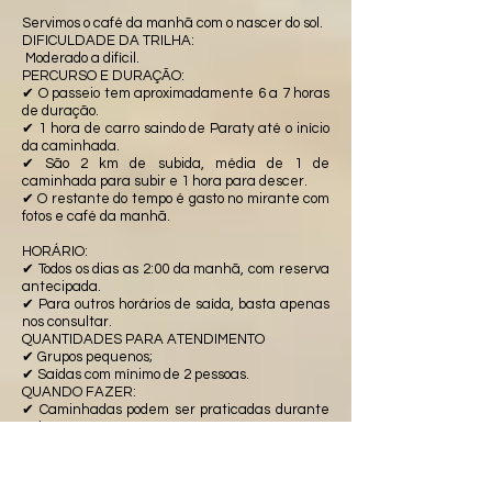
Servimos o café da manhã com o nascer do sol.
DIFICULDADE DA TRILHA:
Moderado a difícil.
​PERCURSO E DURAÇÃO:
✔ O passeio tem aproximadamente 6 a 7 horas
de duração.
✔ 1 hora de carro saindo de Paraty até o início
da caminhada.
✔ São 2 km de subida, média de 1 de
caminhada para subir e 1 hora para descer.
✔ O restante do tempo é gasto no mirante com
fotos e café da manhã.
HORÁRIO:
✔ Todos os dias as 2:00 da manhã, com reserva
antecipada.
✔ Para outros horários de saída, basta apenas
nos consultar.
QUANTIDADES PARA ATENDIMENTO
✔ Grupos pequenos;
✔ Saídas com mínimo de 2 pessoas.
​QUANDO FAZER:
✔ Caminhadas podem ser praticadas durante
todo o ano;
✔ Evitamos caminhada em dias de chuva,
olhamos a previsão do tempo na véspera.
​QUEM PODE FAZER: