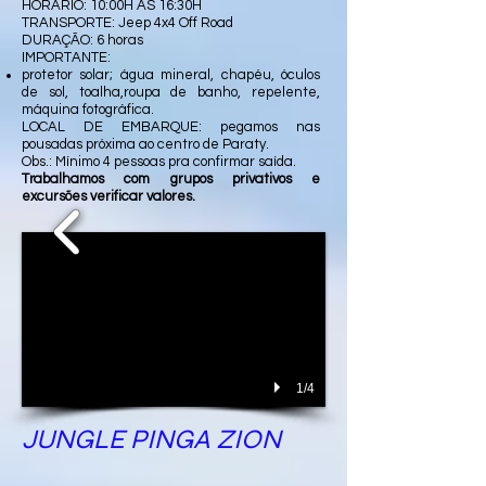
HORÁRIO: 10:00H ÀS 16:30H
TRANSPORTE: Jeep 4x4 Off Road
DURAÇÃO: 6 horas
IMPORTANTE:
protetor solar; água mineral, chapéu, óculos
de sol, toalha,roupa de banho, repelente,
máquina fotográfica.
LOCAL DE EMBARQUE: pegamos nas
pousadas próxima ao centro de Paraty.
Obs.: Mínimo 4 pessoas pra confirmar saída.
Trabalhamos com grupos privativos e
excursões verificar valores.
I'm a Title. Click to edit
me
1/4
JUNGLE PINGA ZION