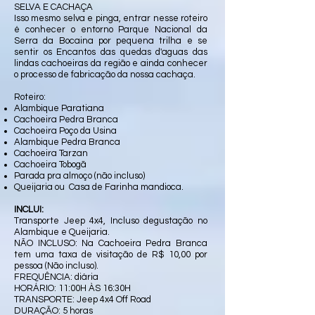
SELVA E CACHAÇA
Isso mesmo selva e pinga, entrar nesse roteiro
é conhecer o entorno Parque Nacional da
Serra da Bocaina por pequena trilha e se
sentir os Encantos das quedas d'aguas das
lindas cachoeiras da região e ainda conhecer
o processo de fabricação da nossa cachaça.
Roteiro:
Alambique Paratiana
Cachoeira Pedra Branca
Cachoeira Poço da Usina
Alambique Pedra Branca
Cachoeira Tarzan
Cachoeira Tobogã
Parada pra almoço (não incluso)
Queijaria ou Casa de Farinha mandioca.
INCLUI:
Transporte Jeep 4x4, Incluso degustação no
Alambique e Queijaria.
NÃO INCLUSO: Na Cachoeira Pedra Branca
tem uma taxa de visitação de R$ 10,00 por
pessoa (Não incluso).
FREQUÊNCIA: diária
HORÁRIO: 11:00H ÀS 16:30H
TRANSPORTE: Jeep 4x4 Off Road
DURAÇÃO: 5 horas