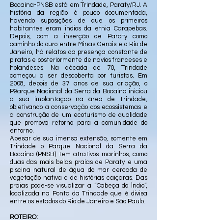
Bocaina-PNSB está em Trindade, Paraty/RJ. A
história da região é pouco documentada,
havendo suposições de que os primeiros
habitantes eram indios da etnia Carapebas.
Depois, com a inserção de Paraty como
caminho do ouro entre Minas Gerais e o Rio de
Janeiro, há relatos da presença constante de
piratas e posteriormente de navios franceses e
holandeses. Na década de 70, Trindade
começou a ser descoberta por turistas. Em
2008, depois de 37 anos de sua criação, o
P9arque Nacional da Serra da Bocaina iniciou
a sua implantação na área de Trindade,
objetivando a conservação dos ecossistemas e
a construção de um ecoturismo de qualidade
que promova retorno para a comunidade do
entorno.
Apesar de sua imensa extensão, somente em
Trindade o Parque Nacional da Serra da
Bocaina (PNSB) tem atrativos marinhos, como
duas das mais belas praias de Paraty e uma
piscina natural de água do mar cercada de
vegetação nativa e de histórias caiçaras. Das
praias pode-se visualizar a “Cabeça do Índio”,
localizada na Ponta da Trindade que é divisa
entre os estados do Rio de Janeiro e São Paulo.
ROTEIRO: