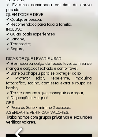
✔ Evitamos caminhada em dias de chuva
pesada.
​QUEM PODE E DEVE:
✔ Qualquer pessoa;
✔ Recomendado para toda a família.
INCLUSO:
✔ Guias locais experiêntes;
✔ Lanche;
✔ Transporte;
✔ Seguro;
DICAS DE QUE LEVAR E USAR:
✔ Bermuda ou calça de tecido leve, camisa de
manga e calçado fechado e confortável;
✔ Boné ou chapéu para se proteger do sol.
✔ Protetor solar, repelente, maquina
fotográfica, toalha, camiseta extra e roupa de
banho;
✔ Trazer apenas o que conseguir carregar;
✔ Disposição e Alegria!
OBS:
✔ Praia do Sono - mínimo 2 pessoas.
AGENDAR E VERIFICAR VALORES.
Trabalhamos com grupos privativos e excursões
verificar valores.