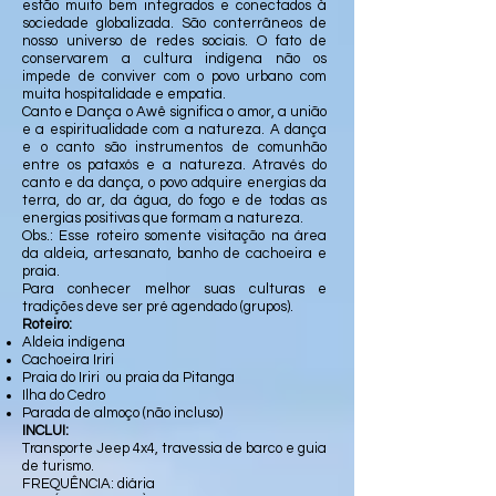
estão muito bem integrados e conectados à
sociedade globalizada. São conterrâneos de
nosso universo de redes sociais. O fato de
conservarem a cultura indígena não os
impede de conviver com o povo urbano com
muita hospitalidade e empatia.
Canto e Dança o Awê significa o amor, a união
e a espiritualidade com a natureza. A dança
e o canto são instrumentos de comunhão
entre os pataxós e a natureza. Através do
canto e da dança, o povo adquire energias da
terra, do ar, da água, do fogo e de todas as
energias positivas que formam a natureza.
Obs.: Esse roteiro somente visitação na área
da aldeia, artesanato, banho de cachoeira e
praia.
Para conhecer melhor suas culturas e
tradições deve ser pré agendado (grupos).
Roteiro:
Aldeia indígena
Cachoeira Iriri
Praia do Iriri ou praia da Pitanga
Ilha do Cedro
Parada de almoço (não incluso)
INCLUI:
Transporte Jeep 4x4, travessia de barco e guia
de turismo.
FREQUÊNCIA: diária