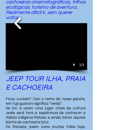
cachoeiras cinematográficas, trilhas
ecológicas, turismo de aventura.
Realmente difícil ir, sem querer
voltar.
1/3
JEEP TOUR ILHA, PRAIA
E CACHOEIRA
Ficou curioso!? Com o nome de nosso pacote,
em tupi guarani significa “verão”
No Iriri é assim uma lugar cheio de cultura
,onde você terá a expiêrincia de conhecer a
Aldeia indigena Pataxó e ainda tomar aquele
banho de cachoeira (ytu).
Os Pataxós, assim como muitas tribos hoje,