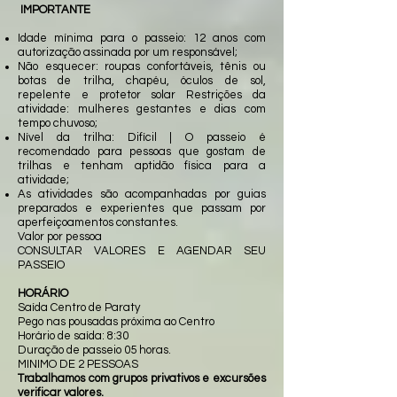
IMPORTANTE
Idade mínima para o passeio: 12 anos com
autorização assinada por um responsável;
Não esquecer: roupas confortáveis, tênis ou
botas de trilha, chapéu, óculos de sol,
repelente e protetor solar Restrições da
atividade: mulheres gestantes e dias com
tempo chuvoso;
Nível da trilha: Difícil | O passeio é
recomendado para pessoas que gostam de
trilhas e tenham aptidão física para a
atividade;
As atividades são acompanhadas por guias
preparados e experientes que passam por
aperfeiçoamentos constantes.
Valor por pessoa
CONSULTAR VALORES E AGENDAR SEU
PASSEIO
HORÁRIO
Saída Centro de Paraty
Pego nas pousadas próxima ao Centro
Horário de saída: 8:30
Duração de passeio 05 horas.
MINIMO DE 2 PESSOAS
Trabalhamos com grupos privativos e excursões
verificar valores.