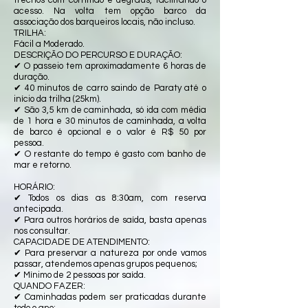
acesso. Na volta tem opção barco da
associação dos barqueiros locais, não incluso.
TRILHA:
Fácil a Moderado.
DESCRIÇÃO DO PERCURSO E DURAÇÃO:
✔ O passeio tem aproximadamente 6 horas de
duração.
✔ 40 minutos de carro saindo de Paraty até o
início da trilha (25km).
✔ São 3,5 km de caminhada, só ida com média
de 1 hora e 30 minutos de caminhada, a volta
de barco é opcional e o valor é R$ 50 por
pessoa.
✔ O restante do tempo é gasto com banho de
mar e retorno.
HORÁRIO:
✔ Todos os dias as 8:30am, com reserva
antecipada.
✔ Para outros horários de saída, basta apenas
nos consultar.
​CAPACIDADE DE ATENDIMENTO:
✔ Para preservar a natureza por onde vamos
passar, atendemos apenas grupos pequenos;
✔ Mínimo de 2 pessoas por saída.
​QUANDO FAZER:
✔ Caminhadas podem ser praticadas durante
todo o ano;