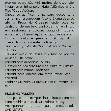
pico da pedra são 466 metros de ascensão.
Iniciamos a trilha pela Mata Atlântica até o
Pico Pão de Açúcar.
Chegando ao Pico, tempo para descanso e
contemplar a paisagem. A volta é uma descida
até a Praia do Cruzeiro, onde podemos
desfrutar de um belo banho de mar e almoço
em restaurante caiçara opcional (aceita
somente dinheiro). Após parada, retorno em
lancha rápida e jeep em Paraty Mirim
compartilhada ao centro de Paraty.
Jeep Paraty x Paraty Mirim x Praia do Cruzeiro
- 45min;
Trekking Praia do Cruzeiro x Pico do Pão de
Açúcar - 1h15min;
Parada para descanso - 50min;
Descida do Pico para Praia do Cruzeiro -50min;
Parada para banho - opcional;
Parada para almoço em restaurante local -
opcional;
Praia do Cruzeiro x Paraty Mirim x Paraty - 45
min;
INCLUI NO PASSEIO
Transporte Jeep compartilhada in/out Paraty x
Paraty Mirim x Praia do Cruzeiro x Paraty;
Acompanhamento de guia credenciado
CADASTUR.